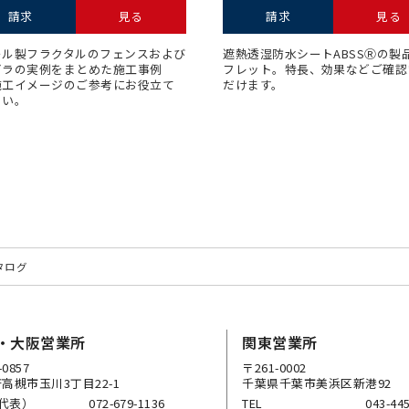
請求
見る
請求
見る
ール製フラクタルのフェンスおよび
遮熱透湿防⽔シートABSSⓇの製
ゴラの実例をまとめた施⼯事例
フレット。特⻑、効果などご確認
施⼯イメージのご参考にお役⽴て
だけます。
さい。
タログ
・大阪営業所
関東営業所
-0857
〒261-0002
高槻市玉川3丁目22-1
千葉県千葉市美浜区新港92
（代表）
072-679-1136
TEL
043-44