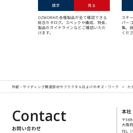
請求
見る
OZWORKの各種製品が全て確認できる
スチ
総合カタログ。スペックや構成、特長、
パー
製品のガイドラインなどご確認いただ
集。
けます。
くだ
外壁・サイディング関連部材やフラクタル日よけのオズ・ワーク
カ
Contact
本社
〒569
大阪府
お問い合わせ
TEL