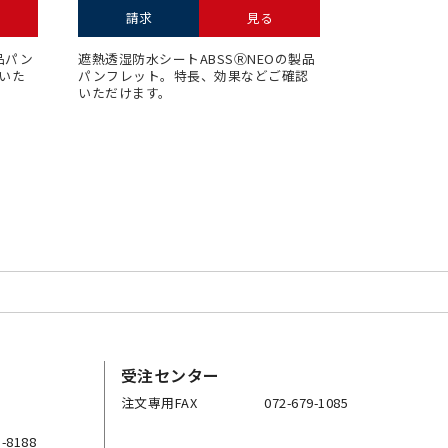
請求
見る
品パン
遮熱透湿防⽔シートABSSⓇNEOの製品
いた
パンフレット。特⻑、効果などご確認
いただけます。
受注センター
注文専用FAX
072-679-1085
5-8188