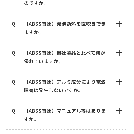
のですか。
+
【ABSS関連】発泡断熱を直吹きでき
ますか。
直吹きでのご使用は可能です。
+
ただし、弊社発行の保証書、施工マニュ
【ABSS関連】他社製品と比べて何が
アルに則っての作業をお願いします。
優れていますか。
また、保証期間については、防水性能10
+
年を保証しております。
【ABSS関連】アルミ成分により電波
（ABSS NEOは保証対象外です。）
障害は発生しないですか。
アルミ成分により一定程度、電波は減衰
+
します。
【ABSS関連】マニュアル等はありま
しかしながら、携帯電波の受発信は基本
すか。
的に窓部等の開口部からとなります。