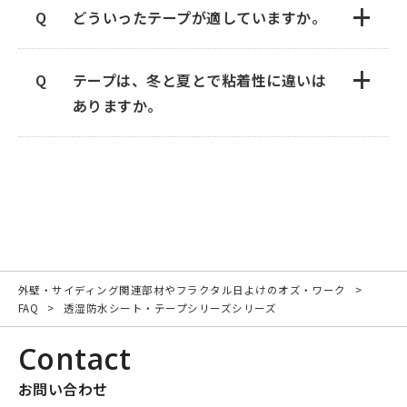
+
開口部が設けられていれば、携帯電波が
どういったテープが適していますか。
完全に繋がらなくなることは考えづらい
です。
+
そのため、ほとんどの場合は使用可能で
テープは、冬と夏とで粘着性に違いは
す。
ありますか。
※携帯契約会社、窓の材質、大きさ、建
物構造、立地等によって電波が繋がりに
くくなることはございます。
外壁・サイディング関連部材やフラクタル日よけのオズ・ワーク
FAQ
透湿防水シート・テープシリーズシリーズ
Contact
お問い合わせ