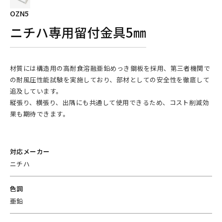
OZN5
ニチハ専用留付金具5㎜
材質には構造用の高耐食溶融亜鉛めっき鋼板を採用、第三者機関で
の耐風圧性能試験を実施しており、部材としての安全性を徹底して
追及しています。
縦張り、横張り、出隅にも共通して使用できるため、コスト削減効
果も期待できます。
対応メーカー
ニチハ
色調
亜鉛