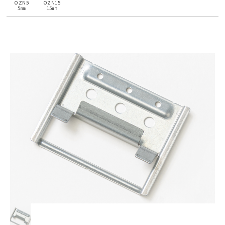
OZN5
OZN15
5㎜
15㎜