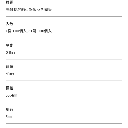
材質
高耐食溶融亜鉛めっき鋼板
入数
1袋 100個入／1箱 300個入
厚さ
0.8㎜
縦幅
43㎜
横幅
55.4㎜
奥行
5㎜