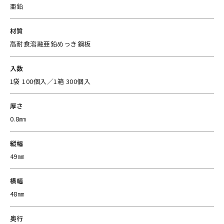
亜鉛
材質
高耐食溶融亜鉛めっき鋼板
入数
1袋 100個入／1箱 300個入
厚さ
0.8㎜
縦幅
49㎜
横幅
48㎜
奥行