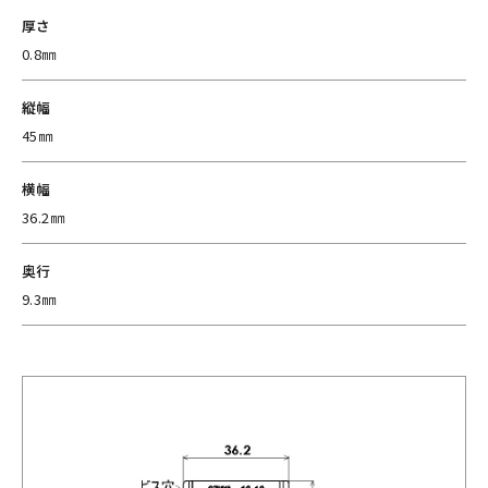
厚さ
0.8㎜
縦幅
45㎜
横幅
36.2㎜
奥行
9.3㎜