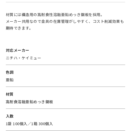
材質には構造用の高耐食性溶融亜鉛めっき鋼板を採用。
メーカー共用なので金具の在庫管理がしやすく、コスト削減効果も
期待できます。
対応メーカー
ニチハ・ケイミュー
色調
亜鉛
材質
高耐食溶融亜鉛めっき鋼板
入数
1袋 100個入／1箱 300個入