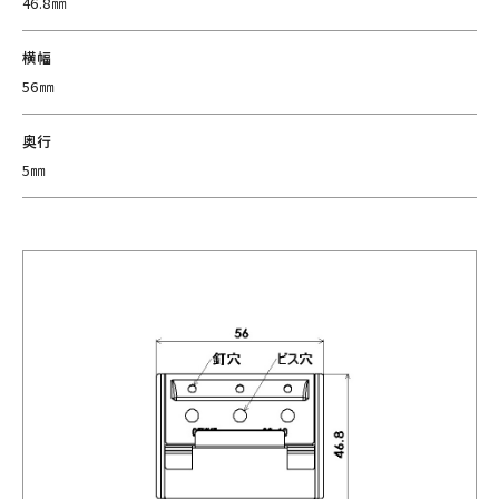
46.8㎜
横幅
56㎜
奥行
5㎜