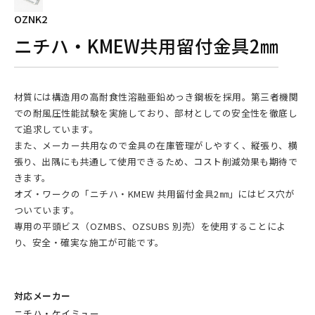
OZNK2
ニチハ・KMEW共用留付金具2㎜
材質には構造用の高耐食性溶融亜鉛めっき鋼板を採用。第三者機関
での耐風圧性能試験を実施しており、部材としての安全性を徹底し
て追求しています。
また、メーカー共用なので金具の在庫管理がしやすく、縦張り、横
張り、出隅にも共通して使用できるため、コスト削減効果も期待で
きます。
オズ・ワークの「ニチハ・KMEW 共用留付金具2㎜」にはビス穴が
ついています。
専用の平頭ビス（OZMBS、OZSUBS 別売）を使用することによ
り、安全・確実な施工が可能です。
対応メーカー
ニチハ・ケイミュー