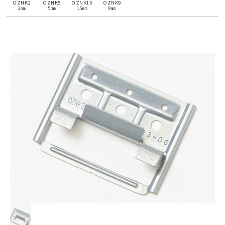
OZNK2
OZNK5
OZNK15
OZNK9
2㎜
5㎜
15㎜
9㎜