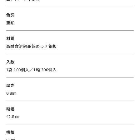
色調
亜鉛
材質
高耐食溶融亜鉛めっき鋼板
入数
1袋 100個入／1箱 300個入
厚さ
0.8㎜
縦幅
42.8㎜
横幅
56㎜