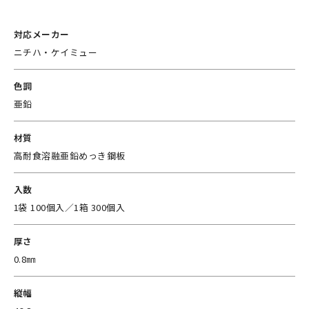
対応メーカー
ニチハ・ケイミュー
色調
亜鉛
材質
高耐食溶融亜鉛めっき鋼板
入数
1袋 100個入／1箱 300個入
厚さ
0.8㎜
縦幅